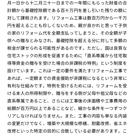
月一日から十二月三十一日までの一年間にもらった財産の合
計額から基礎控除額である百十万円を差し引いた残りの額に
対して課税されます。リフォーム工事は数百万円から一千万
円を超えることも珍しくないため、親が良かれと思って子供
の家のリフォーム代を全額支払ってしまうと、その全額が子
供への贈与とみなされ、基礎控除を超える分に対して多額の
税金が課せられる可能性があるのです。ただし、国は良質な
住宅ストックの形成を促進するために「直系尊属から住宅取
得等資金の贈与を受けた場合の非課税の特例」という制度を
設けています。これは一定の要件を満たすリフォーム工事で
あれば、一定額までの資金援助が非課税になるという非常に
有利な仕組みです。特例を受けるためには、リフォームを受
ける本人の所得制限や、贈与をする側が父母や祖父母などの
直系尊属であること、さらには工事後の床面積や工事費用の
総額が百万円以上であることなど、細かな条件を一つずつク
リアしなければなりません。また、工事の内容も単なる内装
の変更だけでなく、増築や大規模な修繕、耐震改修、省エネ
改修といった特定の目的に合致している必要があります。こ