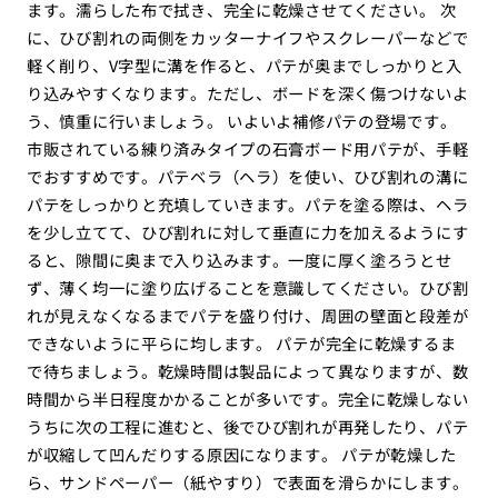
ます。濡らした布で拭き、完全に乾燥させてください。 次
に、ひび割れの両側をカッターナイフやスクレーパーなどで
軽く削り、V字型に溝を作ると、パテが奥までしっかりと入
り込みやすくなります。ただし、ボードを深く傷つけないよ
う、慎重に行いましょう。 いよいよ補修パテの登場です。
市販されている練り済みタイプの石膏ボード用パテが、手軽
でおすすめです。パテベラ（ヘラ）を使い、ひび割れの溝に
パテをしっかりと充填していきます。パテを塗る際は、ヘラ
を少し立てて、ひび割れに対して垂直に力を加えるようにす
ると、隙間に奥まで入り込みます。一度に厚く塗ろうとせ
ず、薄く均一に塗り広げることを意識してください。ひび割
れが見えなくなるまでパテを盛り付け、周囲の壁面と段差が
できないように平らに均します。 パテが完全に乾燥するま
で待ちましょう。乾燥時間は製品によって異なりますが、数
時間から半日程度かかることが多いです。完全に乾燥しない
うちに次の工程に進むと、後でひび割れが再発したり、パテ
が収縮して凹んだりする原因になります。 パテが乾燥した
ら、サンドペーパー（紙やすり）で表面を滑らかにします。