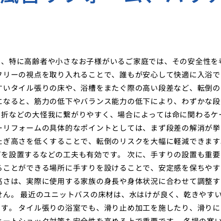
り、特に高齢者や小さなお子様がいるご家庭では、その安全性を
フリーの視点を取り入れることで、誰もが安心して快適に入浴で
すいタイル張りの床や、浴槽をまたぐ際の高い段差など、転倒の
になると、筋力の低下やバランス能力の低下により、わずかな段
骨折などの大怪我に繋がりやすく、場合によっては命に関わるケ
ーリフォームの具体的なポイントとしては、まず段差の解消が挙
たぎ高さを低くすることで、転倒のリスクを大幅に軽減できます
を設置するなどの工夫も有効です。 次に、手すりの設置も重要
ることができる場所に手すりを設けることで、安定感を保ちやす
高さは、実際に使用する家族の身長や身体状況に合わせて調整す
せん。 最近のユニットバスの床材は、水はけが良く、乾きやす
す。 タイル張りの浴室でも、滑り止め加工を施したり、滑りに
ヒートショック対策も安全性を高める上で重要です。 冬場の寒