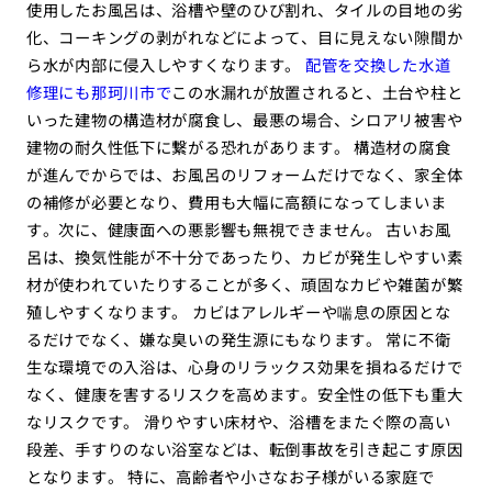
使用したお風呂は、浴槽や壁のひび割れ、タイルの目地の劣
化、コーキングの剥がれなどによって、目に見えない隙間か
ら水が内部に侵入しやすくなります。
配管を交換した水道
修理にも那珂川市で
この水漏れが放置されると、土台や柱と
いった建物の構造材が腐食し、最悪の場合、シロアリ被害や
建物の耐久性低下に繋がる恐れがあります。 構造材の腐食
が進んでからでは、お風呂のリフォームだけでなく、家全体
の補修が必要となり、費用も大幅に高額になってしまいま
す。次に、健康面への悪影響も無視できません。 古いお風
呂は、換気性能が不十分であったり、カビが発生しやすい素
材が使われていたりすることが多く、頑固なカビや雑菌が繁
殖しやすくなります。 カビはアレルギーや喘息の原因とな
るだけでなく、嫌な臭いの発生源にもなります。 常に不衛
生な環境での入浴は、心身のリラックス効果を損ねるだけで
なく、健康を害するリスクを高めます。安全性の低下も重大
なリスクです。 滑りやすい床材や、浴槽をまたぐ際の高い
段差、手すりのない浴室などは、転倒事故を引き起こす原因
となります。 特に、高齢者や小さなお子様がいる家庭で