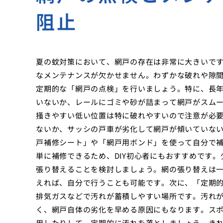
阻止
夏の蚊対策において、網戸の存在は非常に大きいで
なメンテナンスが欠かせません。わずかな破れや隙
定期的な「網戸の点検」を行いましょう。特に、長
いないか、レールにゴミや砂が詰まって網戸がスム
掻きやすい低い位置は特に破れやすいので注意が必
ないか、サッシの戸車が劣化して網戸が傾いていな
戸補修シート」や「網戸用ボンド」を使って自分で
単に補修できるため、DIY初心者にもおすすめです
張り替えることを検討しましょう。網の張り替えは
えれば、自分で行うことも可能です。次に、「定期
排気ガスなどで汚れが蓄積しやすい場所です。汚れ
く、網戸自体の劣化を早める原因にもなります。ス
用したりして、定期的に汚れを落としましょう。き