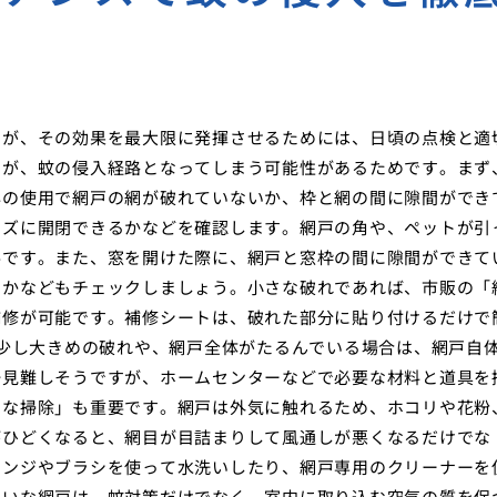
すが、その効果を最大限に発揮させるためには、日頃の点検と適
間が、蚊の侵入経路となってしまう可能性があるためです。まず
年の使用で網戸の網が破れていないか、枠と網の間に隙間ができ
ーズに開閉できるかなどを確認します。網戸の角や、ペットが引
要です。また、窓を開けた際に、網戸と窓枠の間に隙間ができて
いかなどもチェックしましょう。小さな破れであれば、市販の「
補修が可能です。補修シートは、破れた部分に貼り付けるだけで
。少し大きめの破れや、網戸全体がたるんでいる場合は、網戸自
一見難しそうですが、ホームセンターなどで必要な材料と道具を
的な掃除」も重要です。網戸は外気に触れるため、ホコリや花粉
がひどくなると、網目が目詰まりして風通しが悪くなるだけでな
ポンジやブラシを使って水洗いしたり、網戸専用のクリーナーを
れいな網戸は、蚊対策だけでなく、室内に取り込む空気の質を保