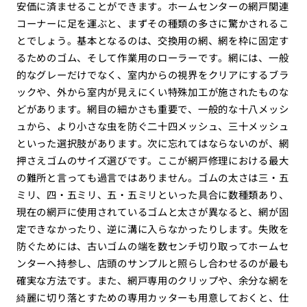
安価に済ませることができます。ホームセンターの網戸関連
コーナーに足を運ぶと、まずその種類の多さに驚かされるこ
とでしょう。基本となるのは、交換用の網、網を枠に固定す
るためのゴム、そして作業用のローラーです。網には、一般
的なグレーだけでなく、室内からの視界をクリアにするブラ
ックや、外から室内が見えにくい特殊加工が施されたものな
どがあります。網目の細かさも重要で、一般的な十八メッシ
ュから、より小さな虫を防ぐ二十四メッシュ、三十メッシュ
といった選択肢があります。次に忘れてはならないのが、網
押さえゴムのサイズ選びです。ここが網戸修理における最大
の難所と言っても過言ではありません。ゴムの太さは三・五
ミリ、四・五ミリ、五・五ミリといった具合に数種類あり、
現在の網戸に使用されているゴムと太さが異なると、網が固
定できなかったり、逆に溝に入らなかったりします。失敗を
防ぐためには、古いゴムの端を数センチ切り取ってホームセ
ンターへ持参し、店頭のサンプルと照らし合わせるのが最も
確実な方法です。また、網戸専用のクリップや、余分な網を
綺麗に切り落とすための専用カッターも用意しておくと、仕