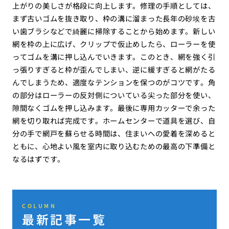
上がりの美しさが格段に向上します。修理の手順としては、
まず古いゴムを抜き取り、枠の溝に溜まった長年の砂埃を古
い歯ブラシなどで綺麗に掃除することから始めます。新しい
網を枠の上に広げ、クリップで仮止めしたら、ローラーを使
ってゴムを溝に押し込んでいきます。このとき、網を強く引
っ張りすぎると枠が歪んでしまい、逆に緩すぎると網がたる
んでしまうため、適度なテンションを保つのがコツです。角
の部分はローラーの反対側についている尖った部分を使い、
隙間なくゴムを押し込みます。最後に専用カッターで余った
網を切り取れば完成です。ホームセンターで道具を選び、自
分の手で網戸を蘇らせる時間は、住まいへの愛着を深めると
ともに、心地よい風を室内に取り込むための最高の下準備と
なるはずです。
COLUMN
最新記事一覧