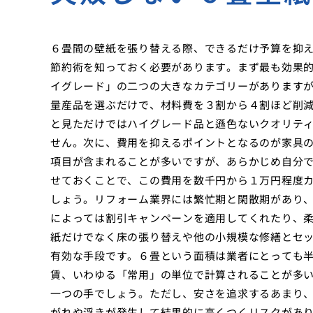
６畳間の壁紙を張り替える際、できるだけ予算を抑
節約術を知っておく必要があります。まず最も効果
イグレード」の二つの大きなカテゴリーがあります
量産品を選ぶだけで、材料費を３割から４割ほど削
と見ただけではハイグレード品と遜色ないクオリテ
せん。次に、費用を抑えるポイントとなるのが家具
項目が含まれることが多いですが、あらかじめ自分
せておくことで、この費用を数千円から１万円程度
しょう。リフォーム業界には繁忙期と閑散期があり
によっては割引キャンペーンを適用してくれたり、
紙だけでなく床の張り替えや他の小規模な修繕とセ
有効な手段です。６畳という面積は業者にとっても
賃、いわゆる「常用」の単位で計算されることが多
一つの手でしょう。ただし、安さを追求するあまり
がれや浮きが発生して結果的に高くつくリスクがあ