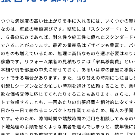
えつつも満足度の高い仕上がりを手に入れるには、いくつかの賢
的なのは、壁紙の種類選びです。壁紙には「スタンダード」と「
が、６畳の広さであれば、耐久性や施工性に優れたスタンダード
減できることがあります。最近の量産品はデザインも豊富で、パ
ィのものも増えているため、無理に高価なものを選ぶ必要はあり
の移動です。リフォーム業者の見積もりには「家具移動費」とい
で本棚や机を部屋の中央に寄せておく、あるいは隣の部屋に移動
カットできる場合があります。また、張り替えの時期にも注目し
、引越しシーズンなどの忙しい時期を避けて依頼することで、業
柔軟な価格交渉に応じてくれたりすることもあります。さらに、
ットで依頼することも、一回あたりの出張経費を相対的に安くす
半日から一日で終わるコンパクトな作業であるため、職人の手間
いです。そのため、隙間時間や端数時間の活用を相談してみるの
、下地処理の手順を省くような業者を選んでしまうと、数年後に
ります。見積もりを確認する際は、内訳が明確であり、特に「下