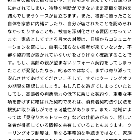
に絆されてしまい、冷静な判断ができないまま高額な契約を
結んでしまうケースが目立ちます。また、被害に遭ったこと
自体を家族に内緒にしたり、自分が騙されたことを認められ
なかったりすることも、被害を深刻化させる要因となってい
ます。家族としてできる最大の対策は、日頃からコミュニケ
ーションを密にし、自宅に知らない業者が来ていないか、不
審な契約書が置かれていないかをさりげなく確認することで
す。もし、高齢の親が望まないリフォーム契約をしてしまっ
たことが発覚したなら、叱るのではなく、まずは寄り添って
安心させてあげてください。そして、すぐにクーリングオフ
の期限を確認しましょう。もし八日を過ぎてしまっていたと
しても、高齢者の判断能力の低下に乗じた契約や、重要な事
項を告げずに結ばれた契約であれば、消費者契約法や民法を
根拠に取り消しができる可能性があります。また、地域によ
っては「見守りネットワーク」などの仕組みがあり、怪しい
業者が徘徊している情報を共有していることもあります。ク
ーリングオフ制度は、単なる事務的な手続きではなく、家族