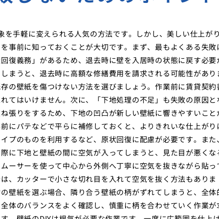
印象を手軽に変えられる人気の方法です。しかし、美しい仕上が
トを事前に知っておくことが大切です。まず、最もよくある失敗
状回復義務」があるため、退去時に壁を入居時の状態に戻す必要
てしまうと、退去時に高額な修繕費用を請求される可能性があり
既存の壁紙を傷つけない方法を選びましょう。作業前に賃貸契約
忘れてはいけません。次に、「下地処理の不足」も失敗の原因と
重ね張りをするため、下地の凹凸が新しい壁紙に響きやすいこと
事前にパテなどで平らに補修しておくと、よりきれいな仕上がり
タイプのものを利用するなど、原状回復に配慮が必要です。また
る際に下地と壁紙の間に空気が入ってしまうと、見た目が悪くな
スムーサーを使って中心から外側へ丁寧に空気を抜きながら貼っ
合は、カッターで小さな切れ目を入れて空気を抜く方法もありま
物の壁紙を選ぶ場合、隣り合う壁紙の柄がずれてしまうと、全体
に全体のバランスをよく確認し、慎重に柄を合わせていく作業が
す。壁紙のDIYは根気が必要な作業です。一度に広範囲を仕上