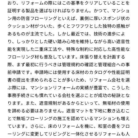
おり、リフォームの際にはこの基準をクリアしていることを
証明する製品を選ばなければなりません。かつて、マンショ
ン用の防音フローリングといえば、裏側に厚いスポンジ状の
クッション材がついた、歩くとフワフワとした独特の感触が
あるものが主流でした。しかし最近では、技術の進歩によ
り、しっかりとした硬い踏み心地を維持しながら高い遮音性
能を実現した二重床工法や、特殊な制約に対応した高性能な
フローリング材も普及しています。床張り替えを計画する
際、まず最初に行うべきは管理規約の確認と管理組合への事
前申請です。申請時には使用する床材のカタログや性能証明
書の提出を求められることが多いため、リフォーム会社を選
ぶ際には、マンションリフォームの実績が豊富で、こうした
事務手続きにも慣れている会社を選ぶことが成功の秘訣とな
ります。また、遮音規制があるからといって、無垢材の使用
を諦める必要はありません。遮音マットを下地に敷き込むこ
とで無垢フローリングの施工を認めているマンションも増え
ています。さらに、床のリフォームを機に、和室の畳をフロ
ーリングに変更してリビングと一体化させるリフォームも人