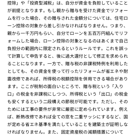
控除」や「投資型減税」は、自分が資金を負担していること
が前提となります。もし親から贈与を受けた資金でリフォー
ムを行った場合、その贈与された金額分については、住宅ロ
ーン控除の対象から差し引かなければなりません。つまり、
親から一千万円もらい、自分でローンを五百万円組んでリフ
ォームした場合、ローン控除の対象となるのはあくまで自己
負担分の範囲内に限定されるというルールです。これを誤っ
て計算して申告すると、後に過大還付として修正を求められ
ることになります。一方で、贈与税の非課税特例を利用した
としても、その資金を使って行ったリフォームが省エネや耐
震改修であれば、所得税の税額控除を併用できる場合があり
ます。ここが税制の面白いところで、贈与税という「入り
口」の税金を非課税にしつつ、所得税という「出口」の税金
も安くするという二段構えの節税が可能です。ただし、その
ためには工事の要件が非常に厳密に定められています。例え
ば、断熱改修であれば全ての窓を二重サッシにするなど、国
が定める省エネ基準を満たしていることを建築士が証明しな
ければなりません。また、固定資産税の減額措置について