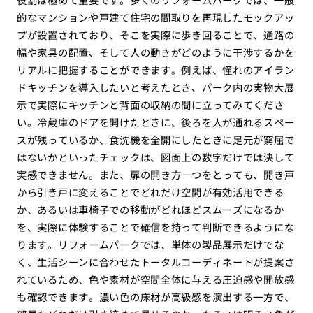
的なマンションや戸建て住宅の間取りを再現したモックアッ
プが設置されており、そこを実際に歩き回ることで、通路の
幅や家具の配置、そして人の動きがどのように干渉するかを
リアルに把握することができます。例えば、憧れのアイラン
ドキッチンを導入したいと考えたとき、パーク内の実物大展
示で実際にキッチンと背面の収納の間に立ってみてくださ
い。冷蔵庫のドアを開けたときに、後ろを人が通れるスペー
スが残っているか、食洗機を全開にしたときに足元が窮屈で
はないかといったチェックは、図面上の数字だけでは決して
実感できません。また、扉の開き方一つをとっても、開き戸
から引き戸に変えることでどれだけ空間が有効活用できる
か、あるいは車椅子での移動がどれほどスムーズになるか
を、実際に体験することで確信を持って判断できるようにな
ります。リフォームパークでは、単体の製品展示だけでな
く、生活シーンに合わせたトータルコーディネートが提案さ
れているため、色や素材が空間全体に与える圧迫感や開放感
も確認できます。濃い色の床材が高級感を演出する一方で、