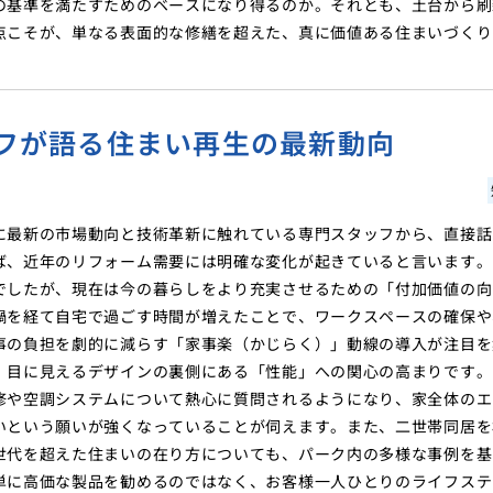
の基準を満たすためのベースになり得るのか。それとも、土台から刷
点こそが、単なる表面的な修繕を超えた、真に価値ある住まいづくり
フが語る住まい再生の最新動向
に最新の市場動向と技術革新に触れている専門スタッフから、直接話
ば、近年のリフォーム需要には明確な変化が起きていると言います。
でしたが、現在は今の暮らしをより充実させるための「付加価値の向
禍を経て自宅で過ごす時間が増えたことで、ワークスペースの確保や
事の負担を劇的に減らす「家事楽（かじらく）」動線の導入が注目を
、目に見えるデザインの裏側にある「性能」への関心の高まりです。
修や空調システムについて熱心に質問されるようになり、家全体のエ
いという願いが強くなっていることが伺えます。また、二世帯同居を
世代を超えた住まいの在り方についても、パーク内の多様な事例を基
単に高価な製品を勧めるのではなく、お客様一人ひとりのライフステ