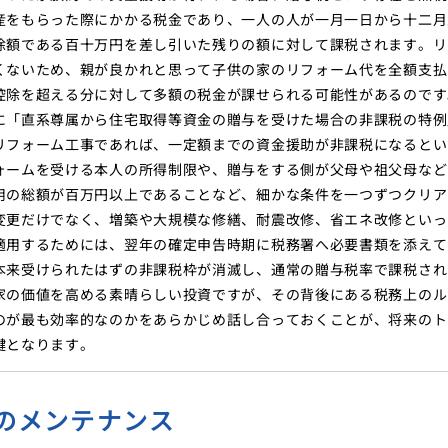
産をもらった際にかかる税金であり、一人の人が一月一日から十二月
除額である百十万円を差し引いた残りの額に対して課税されます。リ
くないため、親が良かれと思って子供の家のリフォーム代を全額支払
控除を超える分に対して多額の税金が課せられる可能性があるのです
に「直系尊属から住宅取得等資金の贈与を受けた場合の非課税の特例
リフォーム工事であれば、一定額までの資金援助が非課税になるとい
ォームを受ける本人の所得制限や、贈与をする側が父母や祖父母など
用の総額が百万円以上であることなど、細かな条件を一つずつクリア
変更だけでなく、増築や大規模な修繕、耐震改修、省エネ改修といっ
適用するためには、翌年の確定申告時期に税務署へ必要書類を添えて
本来受けられたはずの非課税枠が消滅し、通常の贈与税率で課税され
家の価値を高める素晴らしい投資ですが、その背後にある税務上のル
のが最も効率的なのかをあらかじめ話し合っておくことが、将来のト
鍵となります。
のメンテナンス