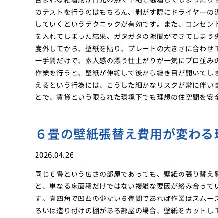
のテストを行うのはもちろん、剥がす際にドライヤーの
していくというテクニックが有効です。また、コンセン
を入れてしまった結果、ガタガタの隙間ができてしまう
度外してから、壁紙を貼り、プレートの大きさに合わせ
一手間だけで、素人感の漂う仕上がりが一気にプロ並み
作業を行うと、壁紙が伸縮して後から継ぎ目が開いてし
えるという行為には、こうした細かなリスクが常に伴い
とで、賃貸という限られた環境下でも理想の住空間を安
６畳の壁紙張替え費用が変わる
2026.04.26
同じ６畳という広さの部屋であっても、壁紙の張り替え
と、単なる床面積だけではない複雑な要因が絡み合って
す。真四角で凹凸の少ない６畳間であれば作業はスムー
るいは造り付けの棚がある部屋の場合、壁紙をカットし