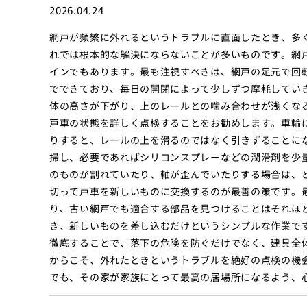
2026.04.24
網戸が頻繁に外れるというトラブルに直面したとき、多
れでは根本的な解決にならないことが多いものです。網
インでもあります。最も注視すべきは、網戸の足元で回
でできており、毎日の開閉によって少しずつ摩耗してい
体の高さが下がり、上のレールとの噛み合わせが浅くな
戸車の状態を詳しく点検することをお勧めします。車輪
りすると、レールの上を滑るのではなく引きずることに
掃し、必要であればシリコンスプレーなどの潤滑剤を少
のものが割れていたり、軸が歪んでいたりする場合は、
切って戸車を新しいものに交換するのが最善の策です。
り、古い網戸でも適合する部品を見つけることはそれほ
き、新しいものを差し込むだけというシンプルな作業で
徹底することで、落下の危険を防ぐだけでなく、建具全
からこそ、外れたときというトラブルを絶好の点検の機
でも、その家が家族にとって最高の居場所になるよう、