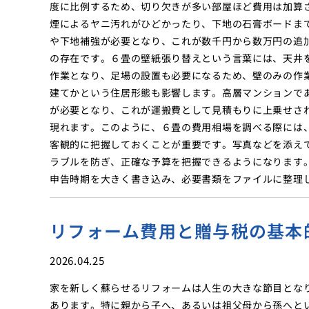
度に比例するため、切り欠きが多い部屋ほど費用は加算
煙によるヤニ汚れがひどかったり、下地の石膏ボードま
や下地補強が必要となり、これが数千円から数万円の追
の存在です。６畳の壁紙張り替えという言葉には、天井
作業となり、足場の設置も必要になるため、壁のみの作
建てかという住居形態も影響します。高層マンションで
が必要となり、これが運搬費として見積もりに上乗せさ
現れます。このように、６畳の費用相場を調べる際には
客観的に把握しておくことが重要です。写真などを添え
ラブルを防ぎ、正確な予算を把握できるようになります
申告時期を大きく書き込み、必要書類をファイルに整理
リフォーム費用と贈与税の基本
2026.04.25
家を新しく蘇らせるリフォームは人生の大きな節目とな
あります。特に親から子へ、あるいは祖父母から孫へと