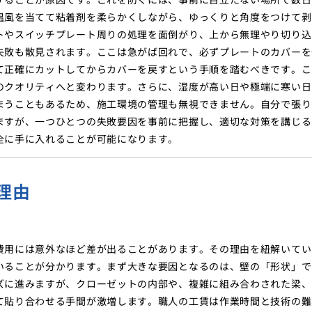
温風を当てて粘着剤を柔らかくしながら、ゆっくりと角度をつけて剥
トやスイッチプレート周りの処理を面倒がり、上から無理やり切り込
失敗も散見されます。ここは急がば回れで、必ずプレートのカバーを
て正確にカットしてからカバーを戻すという手順を踏むべきです。こ
のクオリティへと変わります。さらに、湿度が高い日や極端に寒い日
まうこともあるため、施工環境の管理も無視できません。自分で張り
ますが、一つひとつの失敗要因を事前に把握し、適切な対策を講じる
全に手に入れることが可能になります。
理由
費用には意外なほど差が出ることがあります。その理由を紐解いてい
いることが分かります。まず大きな要因となるのは、壁の「形状」で
ズに進みますが、クローゼットの内部や、複雑に組み合わされた梁、
て貼り合わせる手間が激増します。職人の工賃は作業時間と技術の難