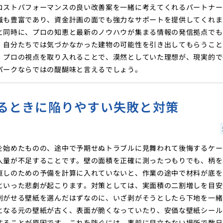
コストパフォーマンスの良い改善案を一緒に考えてくれるパートナー
識も豊富であり、資金計画の面でも強力なサポートを提供してくれま
と同時に、プロの知恵と最新のノウハウが集まる情報の発信拠点でも
、自分たちでは気づかなかった建物の可能性を引き出してもらうこと
。プロの視点を取り入れることで、漠然としていた理想が、現実的で
パークならではの醍醐味と言えるでしょう。
るときに陥りやすい失敗と対策
を始めたものの、途中で予期せぬトラブルに見舞われて後悔するケー
入量が不足することです。壁の面積を正確に測ったつもりでも、柄を
直しのための予備を計算に入れていないと、作業の途中で材料が底を
といった悲劇が起こります。対策としては、実面積の二割増しを目安
剥がせる壁紙を選んだはずなのに、いざ剥がそうとしたら下地を一緒
となる元の壁紙が古く、表面が脆くなっていたり、安価な壁紙シール
することが原因です。これを防ぐには、事前に目立たない場所で数日