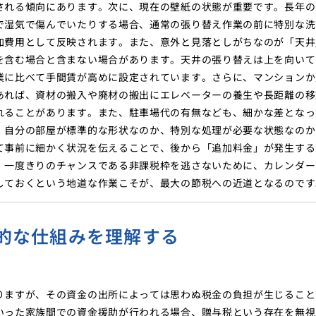
される傾向にあります。次に、現在の壁紙の状態が重要です。長年の
で湿気で傷んでいたりする場合、通常の張り替え作業の前に特別な洗
加費用として反映されます。また、意外と見落としがちなのが「天井
を含む場合と含まない場合があります。天井の張り替えは上を向いて
業に比べて手間賃が高めに設定されています。さらに、マンションか
あれば、資材の搬入や廃材の搬出にエレベーターの養生や長距離の移
れることがあります。また、駐車場代の有無なども、細かな差となっ
、自分の部屋が標準的な形状なのか、特別な処理が必要な状態なのか
て事前に細かく状況を伝えることで、後から「追加料金」が発生する
。一度きりのチャンスである非課税枠を逃さないために、カレンダー
しておくという地道な作業こそが、最大の節税への近道となるのです
的な仕組みを理解する
りますが、その資金の出所によっては思わぬ税金の負担が生じること
いった家族間での資金援助が行われる場合、贈与税という存在を無視