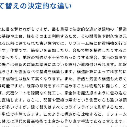
て替えの決定的な違い
化に目を奪われがちですが、最も重要で決定的な違いは建物の「構造
の基礎や土台、柱をそのまま利用するため、その耐震性や耐久性は元
れる以前に建てられた古い住宅では、リフォーム時に耐震補強を行う
足す」作業です。筋交いを追加したり、合板で壁を補強したりするこ
であったり、地盤の補強が不十分であったりする場合、本当の意味で
の場合は最新の建築基準法に基づいた設計が義務付けられます。地盤
巡らされた強固なベタ基礎を構築します。構造計算によって科学的に
する信頼性は極めて高くなります。また、断熱と気密の構造も大きく
は可能ですが、既存の隙間をすべて埋めることは物理的に難しく、ど
ば、気密シートを隙間なく施工し、家全体を魔法瓶のように包み込む
に直結します。さらに、配管や配線の寿命という側面からも違いは顕
とが多いですが、建て替えはすべてのライフラインを刷新するため、
年単位で排除できます。このように構造から比較すると、リフォーム
て替えは現代の最高技術で土台から作り直す手法であると言えます。