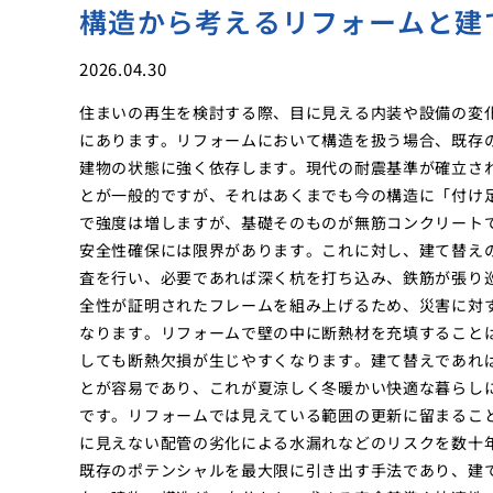
構造から考えるリフォームと建
2026.04.30
住まいの再生を検討する際、目に見える内装や設備の変
にあります。リフォームにおいて構造を扱う場合、既存
建物の状態に強く依存します。現代の耐震基準が確立さ
とが一般的ですが、それはあくまでも今の構造に「付け
で強度は増しますが、基礎そのものが無筋コンクリート
安全性確保には限界があります。これに対し、建て替え
査を行い、必要であれば深く杭を打ち込み、鉄筋が張り
全性が証明されたフレームを組み上げるため、災害に対
なります。リフォームで壁の中に断熱材を充填すること
しても断熱欠損が生じやすくなります。建て替えであれ
とが容易であり、これが夏涼しく冬暖かい快適な暮らし
です。リフォームでは見えている範囲の更新に留まるこ
に見えない配管の劣化による水漏れなどのリスクを数十
既存のポテンシャルを最大限に引き出す手法であり、建