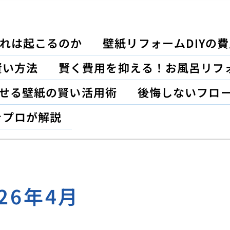
れは起こるのか
壁紙リフォームDIYの
賢い方法
賢く費用を抑える！お風呂リフ
がせる壁紙の賢い活用術
後悔しないフロ
をプロが解説
026年4月