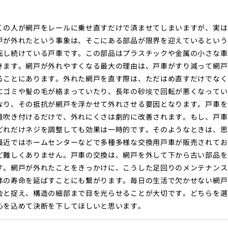
くの人が網戸をレールに乗せ直すだけで済ませてしまいますが、実は
戸が外れたという事象は、そこにある部品が限界を迎えているという
転し続けている戸車です。この部品はプラスチックや金属の小さな車
きます。網戸が外れやすくなる最大の理由は、戸車がすり減って網戸
ることにあります。外れた網戸を直す際は、ただはめ直すだけでなく
にゴミや髪の毛が絡まっていたり、長年の砂埃で回転が悪くなってい
なり、その抵抗が網戸を浮かせて外れさせる要因となります。戸車を
量吹き付けるだけで、外れにくさは劇的に改善されます。もし、戸車
どれだけネジを調整しても効果は一時的です。そのようなときは、思
最近ではホームセンターなどで多種多様な交換用戸車が販売されてお
ど難しくありません。戸車の交換は、網戸を外して下から古い部品を
す。網戸が外れたことをきっかけに、こうした足回りのメンテナンス
体の寿命を延ばすことにも繋がります。毎日の生活で欠かせない網戸
会と捉え、構造の細部まで目を光らせることが大切です。どちらを選
心を込めて決断を下してほしいと思います。