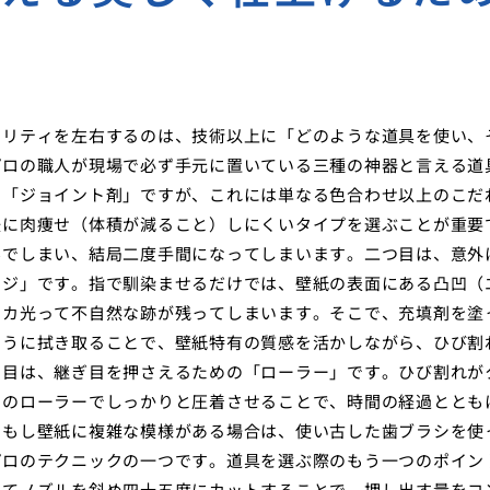
オリティを左右するのは、技術以上に「どのような道具を使い、
プロの職人が現場で必ず手元に置いている三種の神器と言える道
た「ジョイント剤」ですが、これには単なる色合わせ以上のこだ
後に肉痩せ（体積が減ること）しにくいタイプを選ぶことが重要
んでしまい、結局二度手間になってしまいます。二つ目は、意外
ンジ」です。指で馴染ませるだけでは、壁紙の表面にある凸凹（
テカ光って不自然な跡が残ってしまいます。そこで、充填剤を塗
ように拭き取ることで、壁紙特有の質感を活かしながら、ひび割
つ目は、継ぎ目を押さえるための「ローラー」です。ひび割れが
このローラーでしっかりと圧着させることで、時間の経過ととも
、もし壁紙に複雑な模様がある場合は、使い古した歯ブラシを使
プロのテクニックの一つです。道具を選ぶ際のもう一つのポイン
せてノズルを斜め四十五度にカットすることで、押し出す量をコ