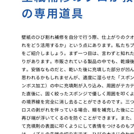
の専用道具
壁紙のひび割れ補修を自分で行う際、仕上がりのク
れをどう活用するか」という点にあります。私たち
をご紹介しましょう。まず一つ目は、言わずと知れ
りがあります。市販されている製品の中でも、乾燥
す。安価なものだと、乾いた後に充填した部分が凹
思われるかもしれませんが、適度に湿らせた「スポ
ンボス加工）の中に充填剤が入り込み、周囲がテカ
た直後に、固く絞ったスポンジで優しく周囲を叩く
の境界線を完全に消し去ることができるのです。三
ロスの剥がれを伴っている場合、糊を補充した後に
再び端が浮いてくるのを防ぐことができます。また
て充填剤の表面に叩くようにして表情をつけるのも
は、ノズルの先端の切り方です。ひびの太さに合わ