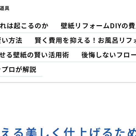
道具
れは起こるのか
壁紙リフォームDIYの
賢い方法
賢く費用を抑える！お風呂リフ
がせる壁紙の賢い活用術
後悔しないフロ
をプロが解説
教える美しく仕上げるた