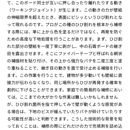
て、このボード同士が互いに押し合ったり離れたりする動き
（ワーキングジョイント）が生じます。この動きの力が壁紙
の伸縮限界を超えたとき、表面にピシッというひび割れとな
って現れるのです。プロがこの種のひび割れを根本から補修
する際には、単に上から色を塗るだけではなく、再発を防ぐ
ための高度な下地処理を行うことがあります。まず、ひび割
れた部分の壁紙を一度丁寧に剥がし、中の石膏ボードの継ぎ
目を露出させます。そこにファイバーテープと呼ばれる網状
の補強材を貼り付け、その上から強力なパテを二度三度と塗
り重ねることで、継ぎ目の動きを面で受け止める補強を行い
ます。この作業を行うことで、建物が多少動いても壁紙に直
接力が伝わらなくなり、同じ場所からひびが再発する確率を
劇的に下げることができます。家庭での簡易的な補修におい
ては、ここまでの大がかりな作業は難しいかもしれません
が、ひび割れ箇所を指で押してみて壁が動くような感覚があ
る場合は、下地のビスが緩んでいたりパテが砕けていたりす
る可能性が高いと判断できます。こうした技術的な背景を知
っておくことは、補修の際にどれだけの力で充填剤を詰め込