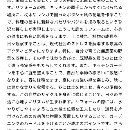
す。リフォームの際、キッチンの勝手口からすぐに出られる
場所に、枕木やレンガで囲ったポタジェ風の花壇を作ること
で、料理の最中に新鮮なパセリやバジルを摘み取るという贅
沢な暮らしが実現します。こうした庭のリフォームは、心身
の健康にも良い影響を与えます。土に触れ、植物の成長を
日々観察することは、現代社会のストレスを解消する最高の
アクティビティになります。特に、自分で育てた無農薬の野
菜を収穫し、その場で味わう喜びは、既製品を買うのとは全
く違う充実感をもたらしてくれます。また、キッチンガーデ
ンを中心に庭を整えることで、自然と季節の移ろいに敏感に
なります。春には種をまき、夏には力強い緑を楽しみ、秋に
は豊かな実りを収穫する。冬には土を休ませ、春への準備を
する。この自然のサイクルを身近に感じることで、日々の生
活に心地よいリズムが生まれます。リフォームの際には、水
やりがしやすいように立水栓の位置を工夫したり、道具を片
付けるためのお洒落な物置を設置したりすることで、ガーデ
ニングのハードルを下げることが成功のポイントです。さら