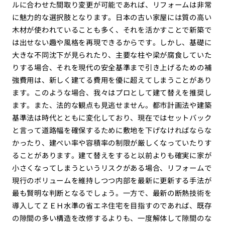
ルに合わせた間取り変更が可能であれば、リフォームは非常
に魅力的な選択肢となります。日本の古い家屋には質の高い
木材が使われていることも多く、それを活かすことで新築で
は出せない趣や風格を再現できるからです。しかし、基礎に
大きな不同沈下が見られたり、主要な柱や梁が腐食していた
りする場合、それを現代の安全基準まで引き上げるための補
強費用は、新しく建てる費用を優に超えてしまうことがあり
ます。このような場合、我々はプロとして建て替えを推奨し
ます。また、法的な観点も見逃せません。都市計画法や建築
基準法は時代とともに変化しており、現在ではセットバック
と言って道路幅を確保するために敷地を下げなければならな
かったり、建ぺい率や容積率の制限が厳しくなっていたりす
ることがあります。建て替えをすると以前よりも確実に家が
小さくなってしまうというリスクがある場合、リフォームで
現行のボリュームを維持しつつ内部を最新に更新する手法が
最も賢明な判断となるでしょう。一方で、最新の断熱技術を
導入してＺＥＨ水準の省エネ住宅を目指すのであれば、既存
の隙間の多い構造を改修するよりも、一度解体して隙間のな